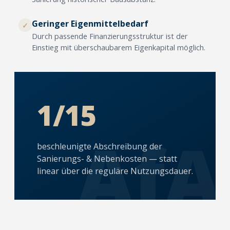
Geringer Eigenmittelbedarf
✓
Durch passende Finanzierungsstruktur ist der
Einstieg mit überschaubarem Eigenkapital möglich.
1/15
AfA
beschleunigte Abschreibung der
Sanierungs-
&
Nebenkosten — statt
linear über die reguläre Nutzungsdauer.