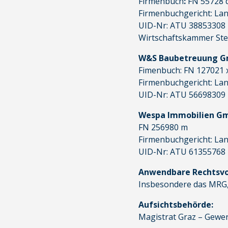
Firmenbuch
:
FN 55728 
Firmenbuchgericht: Lan
UID-Nr: ATU 38853308
Wirtschaftskammer Ste
W&S Baubetreuung 
Fimenbuch: FN 127021 
Firmenbuchgericht: Lan
UID-Nr: ATU 56698309
Wespa Immobilien G
FN 256980 m
Firmenbuchgericht: Lan
UID-Nr: ATU 61355768
Anwendbare Rechtsvor
Insbesondere das MRG,
Aufsichtsbehörde:
Magistrat Graz – Gewerb