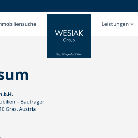
mmobiliensuche
Leistungen
ssum
m.b.H.
bilien – Bauträger
0 Graz, Austria