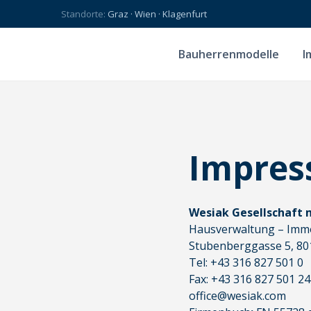
Standorte:
Graz · Wien · Klagenfurt
Bauherrenmodelle
I
Impre
Wesiak Gesellschaft 
Hausverwaltung – Immo
Stubenberggasse 5, 801
Tel: +43 316 827 501 0
Fax: +43 316 827 501 24
office@wesiak.com